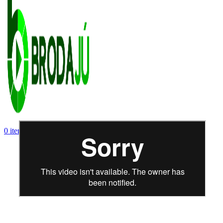
0
items
$
0.00