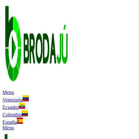
Menu
Venezuela
Ecuador
Colombia
España
Menu